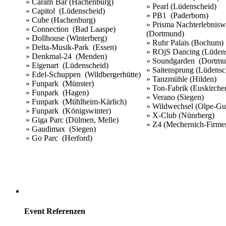
» Caram´Bar (Hachenburg)
» Pearl (Lüdenscheid)
» Capitol (Lüdenscheid)
» PB1 (Paderborn)
» Cube (Hachenburg)
» Prisma Nachterlebnisw
» Connection (Bad Laaspe)
(Dortmund)
» Dollhouse (Winterberg)
» Ruhr Palais (Bochum)
» Delta-Musik-Park (Essen)
» ROjS Dancing (Lüden
» Denkmal-24 (Menden)
» Soundgarden (Dortm
» Eigenart (Lüdenscheid)
» Saitensprung (Lüdensc
» Edel-Schuppen (Wildbergerhütte)
» Tanzmühle (Hilden)
» Funpark (Münster)
» Ton-Fabrik (Euskirch
» Funpark (Hagen)
» Verano (Siegen)
» Funpark (Mühlheim-Kärlich)
» Wildwechsel (Olpe-G
» Funpark (Königswinter)
» X-Club (Nünrberg)
» Giga Parc (Dülmen, Melle)
» Z4 (Mechernich-Firme
» Gaudimax (Siegen)
» Go Parc (Herford)
Event Referenzen