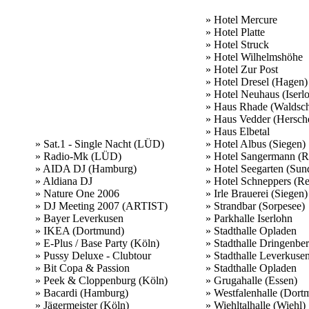
» Hotel Mercure
» Hotel Platte
» Hotel Struck
» Hotel Wilhelmshöhe
» Hotel Zur Post
» Hotel Dresel (Hagen)
» Hotel Neuhaus (Iserl
» Haus Rhade (Waldsch
» Haus Vedder (Hersch
» Haus Elbetal
» Sat.1 - Single Nacht (LÜD)
» Hotel Albus (Siegen)
» Radio-Mk (LÜD)
» Hotel Sangermann (R
» AIDA DJ (Hamburg)
» Hotel Seegarten (Sun
» Aldiana DJ
» Hotel Schneppers (Re
» Nature One 2006
» Irle Brauerei (Siegen)
» DJ Meeting 2007 (ARTIST)
» Strandbar (Sorpesee)
» Bayer Leverkusen
» Parkhalle Iserlohn
» IKEA (Dortmund)
» Stadthalle Opladen
» E-Plus / Base Party (Köln)
» Stadthalle Dringenbe
» Pussy Deluxe - Clubtour
» Stadthalle Leverkuse
» Bit Copa & Passion
» Stadthalle Opladen
» Peek & Cloppenburg (Köln)
» Grugahalle (Essen)
» Bacardi (Hamburg)
» Westfalenhalle (Dort
» Jägermeister (Köln)
» Wiehltalhalle (Wiehl)