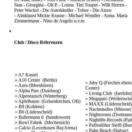
Stan - Georgina - Oli P. - Loona Tim Toupet - Willi Herren -
Peter Wackel - Die Autohändler - Tobee - Die Atzen
- Almklausi Mickie Krause - Michael Wendler - Anna- Maria
Zimmermann - Nino de Angelo u.v.m
Club / Disco Referenzen
» A7 Kassel
» A10 Center (Berlin)
» Juby Q (Frechen ehem
» Aura (Ibbenbüren)
Center)
» Alpha Parc (Duisburg)
» Living-Club (Iserlohn
» Alpenrausch (Winterberg)
» Megaparc (Weilerswist
» Apfelbaum (Gelsenkirchen, OB)
» MAXX (Lüdenscheid)
» B9 (Koblenz)
» Nachtstudios (Münster
» B6 (Lüdenscheid)
» Nightrooms (Dortmun
» Ballermann 6 (bundesweit)
» Nightlife-Records (Pad
» Bowl Fabrik (Mechernich)
» Paffenlöher Steffi (Bur
» Calcio (Leverkusen BayArena)
» Palm Beach (Halver)