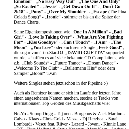
Emotion
“ - „
No Easy Way Out
“ - „
The One And Only
“ -
„
So Excited
’’ - „
Jessie
“ - „
Get Down On It
“ - „
Don ́t Go
2k18
“ - „
Pony
“ - „
Over My Shoulder
“ - „
Escape
(The Pina
Colada Song)“ - „
Ironic
“ - stürmte er bis an die Spitze der
Dance Charts.
Seine Eigenkompositionen wie „
One In A Million
“ - „
Bad
Gir
l“ - „
Love Is Taking Over
“ - „
What Are You Fighting
For
“ - „
Kiss Goodbye
“ - „
Can ́t Touch
“ - „
I Am
“ - „
The
Moon
“ - „
You Lose
“ oder auch seine Single „
Feels Good
“ ,
die sogar vom Top-Star-DJ „
DAVID GUETTA
“ supported
wurde, schafften es auf viele bekannte CD Compilations, wie
z.b. „Club Sounds“ - „Future Trance“ - „Dream Dance“ -
„Welcome To The Club“ - „Ballermann Hits“ oder dem
Sampler „Boom“ u.v.m.
Weitere Singles stehen jetzt schon in der Pipeline ;-)
Auch als Remixer konnte er sich im Laufe der letzten Jahre
einen angesehenen Namen machen, steckte er Tracks von
internationalen Top-Größen des Musikgeschäfts wie:
Ne-Yo - Snoop Dogg - Tujamo - Borgeous & Zack Martino -
Calvo - Klaas - Chris Gold - Mazza - Dj Herzbeat - Sarah
Lombardi - Vescu feat. Riiver - Lazard - Jovani - Kinnie Lane