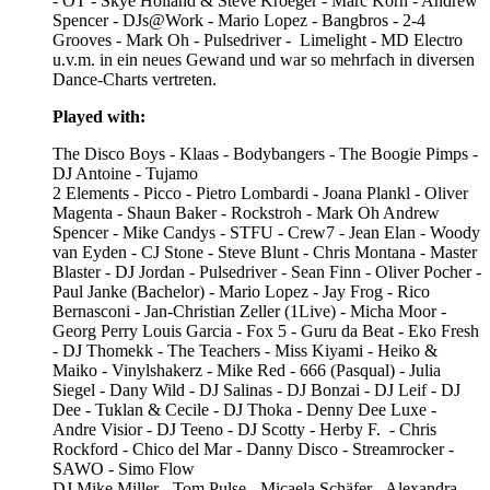
- OT - Skye Holland & Steve Kroeger - Marc Korn - Andrew
Spencer - DJs@Work - Mario Lopez - Bangbros - 2-4
Grooves - Mark Oh - Pulsedriver - Limelight - MD Electro
u.v.m. in ein neues Gewand und war so mehrfach in diversen
Dance-Charts vertreten.
Played with:
The Disco Boys - Klaas - Bodybangers - The Boogie Pimps -
DJ Antoine - Tujamo
2 Elements - Picco - Pietro Lombardi - Joana Plankl - Oliver
Magenta - Shaun Baker - Rockstroh - Mark Oh Andrew
Spencer - Mike Candys - STFU - Crew7 - Jean Elan - Woody
van Eyden - CJ Stone - Steve Blunt - Chris Montana - Master
Blaster - DJ Jordan - Pulsedriver - Sean Finn - Oliver Pocher -
Paul Janke (Bachelor) - Mario Lopez - Jay Frog - Rico
Bernasconi - Jan-Christian Zeller (1Live) - Micha Moor -
Georg Perry Louis Garcia - Fox 5 - Guru da Beat - Eko Fresh
- DJ Thomekk - The Teachers - Miss Kiyami - Heiko &
Maiko - Vinylshakerz - Mike Red - 666 (Pasqual) - Julia
Siegel - Dany Wild - DJ Salinas - DJ Bonzai - DJ Leif - DJ
Dee - Tuklan & Cecile - DJ Thoka - Denny Dee Luxe -
Andre Visior - DJ Teeno - DJ Scotty - Herby F. - Chris
Rockford - Chico del Mar - Danny Disco - Streamrocker -
SAWO - Simo Flow
DJ Mike Miller - Tom Pulse - Micaela Schäfer - Alexandra