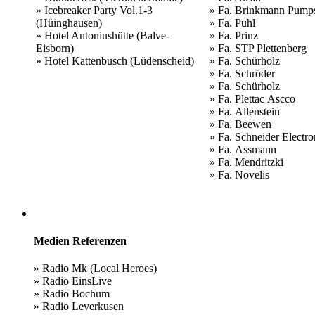
» Icebreaker Party Vol.1-3
» Fa. Brinkmann Pump
(Hüinghausen)
» Fa. Pühl
» Hotel Antoniushütte (Balve-
» Fa. Prinz
Eisborn)
» Fa. STP Plettenberg
» Hotel Kattenbusch (Lüdenscheid)
» Fa. Schürholz
» Fa. Schröder
» Fa. Schürholz
» Fa. Plettac Ascco
» Fa. Allenstein
» Fa. Beewen
» Fa. Schneider Electro
» Fa. Assmann
» Fa. Mendritzki
» Fa. Novelis
Medien Referenzen
» Radio Mk (Local Heroes)
» Radio EinsLive
» Radio Bochum
» Radio Leverkusen