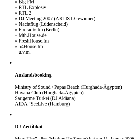
» Big FM
» RTL Explosiv
» RTL 2
» DJ Meeting 2007 (ARTIST-Gewinner)
» Nachtflug (Lüdenscheid)
» Fireradio.fm (Berlin)
» Mth.House.de
» FreshHouse.fm
» 54House.fm
u.v.m.
Auslandsbooking
Ministry of Sound / Papas Beach (Hurghada-Ägypten)
Havana Club (Hurghada-Ägypten)
Sarigerme Türkei (DJ Aldiana)
AIDA "SeeLive (Hamburg)
DJ Zertifikat
Marc Kiss" alias (Markus Hoffmann) hat am 11. Januar 2006