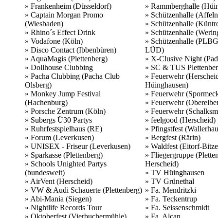
» Frankenheim (Düsseldorf)
» Rammberghalle (Hüi
» Captain Morgan Promo
» Schützenhalle (Affeln
(Wiesbaden)
» Schützenhalle (Küntr
» Rhino´s Effect Drink
» Schützenhalle (Werin
» Vodafone (Köln)
» Schützenhalle (PLBG
» Disco Contact (Ibbenbüren)
LÜD)
» AquaMagis (Plettenberg)
» X-Clusive Night (Pad
» Dollhouse Clubbing
» SC & TUS Plettenbe
» Pacha Clubbing (Pacha Club
» Feuerwehr (Herschei
Olsberg)
Hüinghausen)
» Monkey Jump Festival
» Feuerwehr (Spormec
(Hachenburg)
» Feuerwehr (Oberelbe
» Porsche Zentrum (Köln)
» Feuerwehr (Schalksm
» Subergs Ü30 Partys
» feelgood (Herscheid)
» Ruhrfestspielhaus (RE)
» Pfingstfest (Wallerha
» Forum (Leverkusen)
» Bergfest (Rärin)
» UNISEX - Friseur (Leverkusen)
» Waldfest (Eitorf-Bitze
» Sparkasse (Plettenberg)
» Fliegergruppe (Plette
» Schools Unighted Partys
Herscheid)
(bundesweit)
» TV Hüinghausen
» AirVent (Herscheid)
» TV Grünethal
» VW & Audi Schauerte (Plettenberg)
» Fa. Mendritzki
» Abi-Mania (Siegen)
» Fa. Teckentrup
» Nightlife Records Tour
» Fa. Seissenschmidt
» Oktoberfest (Vierbuchermühle)
» Fa. Alcan