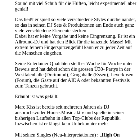
Sound mit viel Schub für die Hüften, leicht experimentell aber
genial!
Das heißt er spielt so viele verschiedene Styles durcheinander,
so das in seinen DJ Sets & Produktionen am Ende auch ganz
viele verschiedene Elemente stecken.
Dabei hat er keine Vorgabe und keine Eingrenzung. Er ist ein
Allround-DJ und hat den Blick für die tanzende Masse! Mit
extrem feinem Fingerspitzengefühl kann er zu jeder Zeit auf
die Menschen eingehen.
Seine Entertainer Qualitäten stellt er Woche für Woche unter
Beweis und hat dabei schon die grossen Ü30- Partys in der
Westfalenhalle (Dortmund), Grugahalle (Essen), Leverkusen
(Forum), die Gäste auf der AIDA oder bekannten Festivals
zum Tanzen gebracht.
Erlaubt ist was gefällt!
Marc Kiss ist bereits seit mehreren Jahren als DJ
anspruchsvoller House-Music aktiv und spielte in seiner
bisherigen Laufbahn in allen Top-Clubs der Republik.
Inzwischen ist er längst kein Unbekannter mehr.
Mit seinen Singles (Neu-Interpretationen) : „
High On